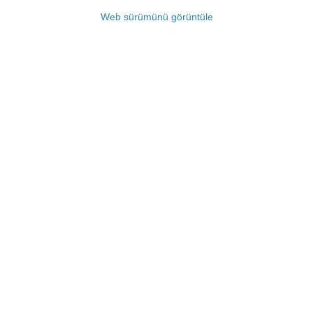
Web sürümünü görüntüle