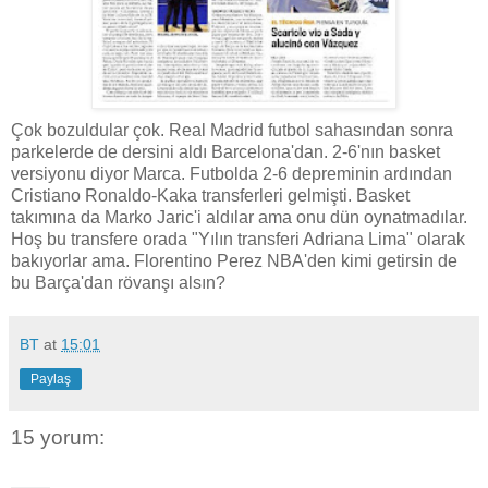
Çok bozuldular çok. Real Madrid futbol sahasından sonra
parkelerde de dersini aldı Barcelona'dan. 2-6'nın basket
versiyonu diyor Marca. Futbolda 2-6 depreminin ardından
Cristiano Ronaldo-Kaka transferleri gelmişti. Basket
takımına da Marko Jaric'i aldılar ama onu dün oynatmadılar.
Hoş bu transfere orada "Yılın transferi Adriana Lima" olarak
bakıyorlar ama. Florentino Perez NBA'den kimi getirsin de
bu Barça'dan rövanşı alsın?
BT
at
15:01
Paylaş
15 yorum: