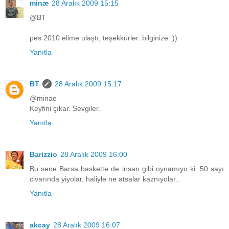
minæ
28 Aralık 2009 15:15
@BT
pes 2010 elime ulaştı, teşekkürler. bilginize :))
Yanıtla
BT
28 Aralık 2009 15:17
@minae
Keyfini çıkar. Sevgiler.
Yanıtla
Barizzio
28 Aralık 2009 16:00
Bu sene Barsa baskette de insan gibi oynamıyo ki. 50 sayı
civarında yiyolar, haliyle ne atsalar kaznıyolar..
Yanıtla
akcay
28 Aralık 2009 16:07