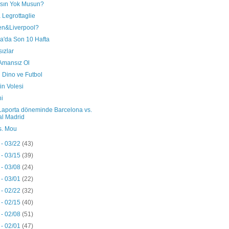
ısın Yok Musun?
 Legrottaglie
n&Liverpool?
ga'da Son 10 Hafta
ızlar
 Amansız Ol
 Dino ve Futbol
in Volesi
hi
Laporta döneminde Barcelona vs.
l Madrid
s. Mou
 - 03/22
(43)
 - 03/15
(39)
 - 03/08
(24)
 - 03/01
(22)
 - 02/22
(32)
 - 02/15
(40)
 - 02/08
(51)
 - 02/01
(47)