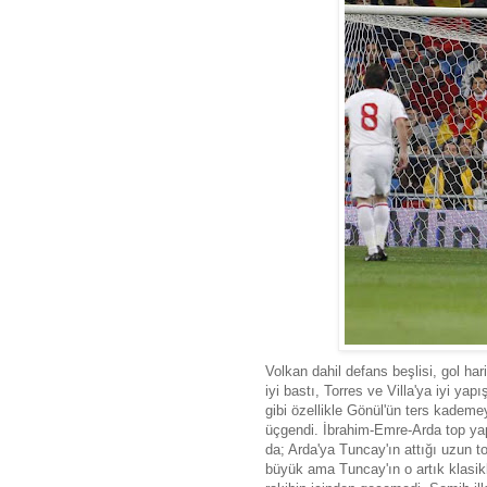
Volkan dahil defans beşlisi, gol har
iyi bastı, Torres ve Villa'ya iyi ya
gibi özellikle Gönül'ün ters kademe
üçgendi. İbrahim-Emre-Arda top yap
da; Arda'ya Tuncay'ın attığı uzun t
büyük ama Tuncay'ın o artık klasik