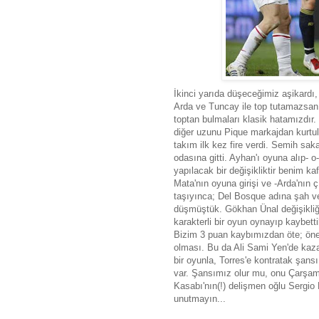
İkinci yarıda düşeceğimiz aşikardı
Arda ve Tuncay ile top tutamazsan;
toptan bulmaları klasik hatamızdır.
diğer uzunu Pique markajdan kurtul
takım ilk kez fire verdi. Semih s
odasına gitti. Ayhan'ı oyuna alıp-
yapılacak bir değişikliktir benim ka
Mata'nın oyuna girişi ve -Arda'nın 
taşıyınca; Del Bosque adına şah v
düşmüştük. Gökhan Ünal değişikliğin
karakterli bir oyun oynayıp kaybett
Bizim 3 puan kaybımızdan öte; ön
olması. Bu da Ali Sami Yen'de kaza
bir oyunla, Torres'e kontratak şan
var. Şansımız olur mu, onu Çarşam
Kasabı'nın(!) delişmen oğlu Sergio R
unutmayın...