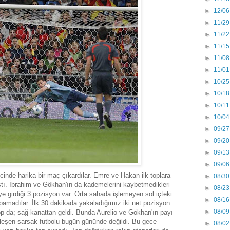
►
12/06
►
11/29
►
11/22
►
11/15
►
11/08
►
11/01
►
10/25
►
10/18
►
10/11
►
10/04
►
09/27
►
09/20
►
09/13
►
09/06
icinde harika bir maç çıkardılar. Emre ve Hakan ilk toplara
►
08/30
pıştı. İbrahim ve Gökhan'ın da kademelerini kaybetmedikleri
►
08/23
ye girdiği 3 pozisyon var. Orta sahada işlemeyen sol içteki
►
08/16
amadılar. İlk 30 dakikada yakaladığımız iki net pozisyon
►
08/09
op da; sağ kanattan geldi. Bunda Aurelio ve Gökhan'ın payı
leşen sarsak futbolu bugün gününde değildi. Bu gece
►
08/02