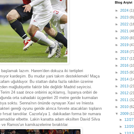
Blog Arşivi
►
2024
(1)
►
2023
(9)
►
2022
(1
►
2021
(4
►
2020
(8
►
2019
(4
►
2018
(7
►
2017
(1
►
2016
(1
 başlamak lazım. Harem'den dokuza iki tertipleri
►
2015
(9
armıyor kardeşim. Bu mudur yani takım desteklemek! Maça
►
2014
(1
afam uğulduyor. Bu stattan daha fazla rakibin üzerine
►
2013
(2
den mağlubiyette faktör bile değildir Madrid seyircisi.
Terim 24 saat önce onbirini açıklamış, İspanya onbiri de
►
2012
(2
uğunda orta sahadaki üçgenleri 20 metre geride kurmaları
►
2011
(3
ntıya soktu. Senna'nın önünde oynayan Xavi ve Iniesta
►
2010
(6
kteri gereği oyunu geride alınca forvete atacakları topların
fırsat tanıdılar. Cazorla'ya 1. dakikadan forma bir numara
▼
2009
(1
madılar elbette. Lakin kanatta adam eksilten David Silva
►
12/27
 ve Ramos'un kamikazelerine bıraktılar.
►
12/20
►
12/13