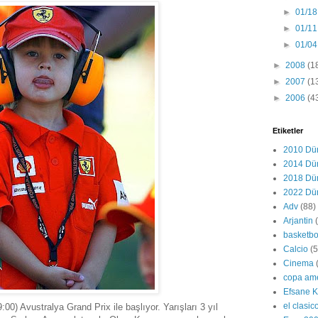
►
01/18
►
01/11
►
01/04
►
2008
(1
►
2007
(1
►
2006
(4
Etiketler
2010 Dü
2014 Dü
2018 Dü
2022 Dü
Adv
(88)
Arjantin
basketbo
Calcio
(
Cinema
copa am
Efsane K
el clasic
00) Avustralya Grand Prix ile başlıyor. Yarışları 3 yıl