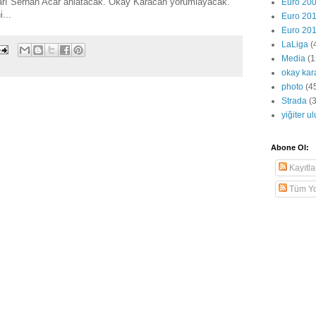
arı Serhan Acar anlatacak. Okay Karacan yorumlayacak.
Euro 20
...
Euro 20
Euro 20
LaLiga
(
Media
(1
okay kar
photo
(4
Strada
(
yiğiter u
Abone Ol:
Kayıtla
Tüm Yo