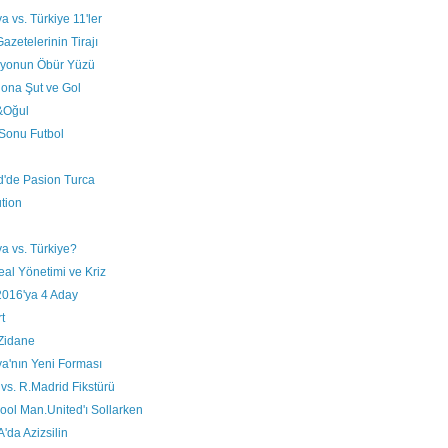
a vs. Türkiye 11'ler
azetelerinin Tirajı
yonun Öbür Yüzü
ona Şut ve Gol
&Oğul
 Sonu Futbol
d'de Pasion Turca
tion
a vs. Türkiye?
real Yönetimi ve Kriz
2016'ya 4 Aday
t
Zidane
a'nın Yeni Forması
vs. R.Madrid Fikstürü
ool Man.United'ı Sollarken
A'da Azizsilin