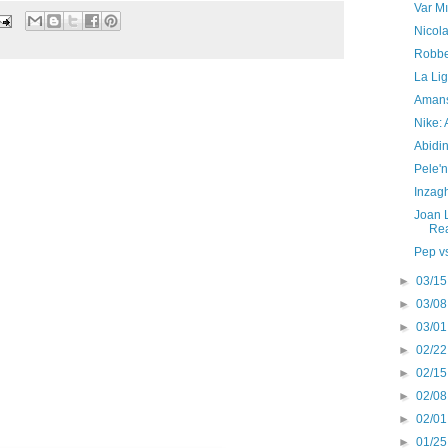
Var M
Nicola
Robbe
La Li
Amans
Nike:
Abidin
Pele'n
Inzag
Joan 
Rea
Pep v
►
03/15
►
03/08
►
03/01
►
02/22
►
02/15
►
02/08
►
02/01
►
01/25