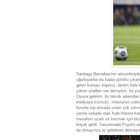
Santiago Bernabeu'nin atmosferiyle
uğurlayanlar bu kadar gürültü çık
gelen kornayı kapmış, benim hala k
çöken stadları var demiştim, bu yüz
Oyuna gelelim. İki teknik adamdan 
medyaya sızmıştı. Iniesta'nın yokl
forvete top atmada onları çok sıkı
yerine sahada olan Xabi Alanso kara
mesafesi uzadı ve kesmek için bize 
büyük geldi. Savunmada Puyol'u ara
da olmayınca işi göbekten delmeye