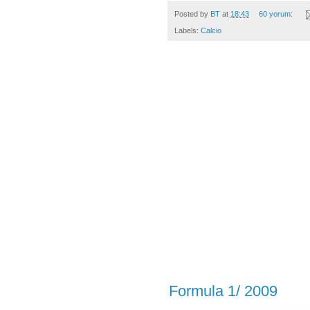
Posted by
BT
at
18:43
60 yorum:
Labels:
Calcio
Formula 1/ 2009