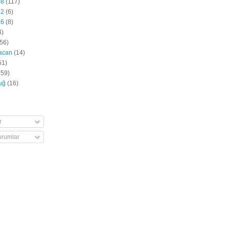
08
(117)
12
(6)
16
(8)
4)
56)
acan
(14)
51)
359)
luğ
(16)
r
rumlar