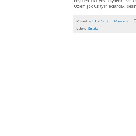
boyunca TRT yayınlayacak. Yarışl
Özlemiştik Okay'ın ekrandaki sesini
Posted by
BT
at
14:50
14 yorum:
Labels:
Strada