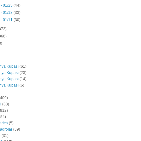
 - 01/25
(44)
 - 01/18
(33)
 - 01/11
(30)
873)
368)
3)
nya Kupası
(61)
nya Kupası
(23)
nya Kupası
(14)
nya Kupası
(6)
(409)
l
(33)
5812)
(54)
erica
(5)
adrolar
(39)
o
(31)