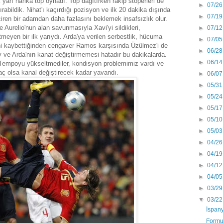
 yarı harika top oynadı. Top dağıtırken rakip stoperleri de
►
07/26
abildik. Nihat'ı kaçırdığı pozisyon ve ilk 20 dakika dışında
►
07/19
en bir adamdan daha fazlasını beklemek insafsızlık olur.
urelio'nun alan savunmasıyla Xavi'yi sildikleri,
►
07/12
itmeyen bir ilk yarıydı. Arda'ya verilen serbestlik, hücuma
►
07/05
ini kaybettiğinden cengaver Ramos karşısında Üzülmez'i de
►
06/28
y ve Arda'nın kanat değiştirmemesi hatadır bu dakikalarda.
►
06/14
i. Tempoyu yükseltmediler, kondisyon problemimiz vardı ve
aç olsa kanal değiştirecek kadar yavandı.
►
06/07
►
05/31
►
05/24
►
05/17
►
05/10
►
05/03
►
04/26
►
04/19
►
04/12
►
04/05
►
03/29
▼
03/22
İspany
Formu