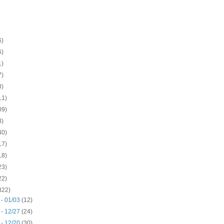
6)
6)
1)
7)
3)
11)
09)
3)
40)
17)
18)
23)
22)
322)
 - 01/03
(12)
 - 12/27
(24)
 - 12/20
(30)