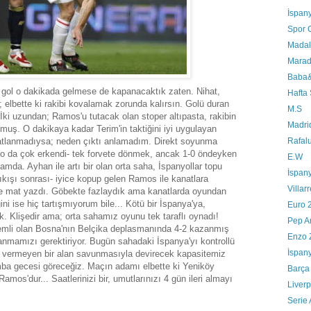
İspany
Spor G
Madal
Marad
Baba
, gol o dakikada gelmese de kapanacaktık zaten. Nihat,
Hafta
 elbette ki rakibi kovalamak zorunda kalırsın. Golü duran
M.S
 İki uzundan; Ramos'u tutacak olan stoper altıpasta, rakibin
Madri
muş. O dakikaya kadar Terim'in taktiğini iyi uygulayan
akatlanmadıysa; neden çıktı anlamadım. Direkt soyunma
Rafalu
 o-o da çok erkendi- tek forvete dönmek, ancak 1-0 öndeyken
E.W
famda. Ayhan ile artı bir olan orta saha, İspanyollar topu
İspany
çıkışı sonrası- iyice kopup gelen Ramos ile kanatlara
Villar
e mat yazdı. Göbekte fazlaydık ama kanatlarda oyundan
i ise hiç tartışmıyorum bile... Kötü bir İspanya'ya,
Euro 
ik. Klişedir ama; orta sahamız oyunu tek taraflı oynadı!
Pep Ar
emli olan Bosna'nın Belçika deplasmanında 4-2 kazanmış
Enzo 
nmamızı gerektiriyor. Bugün sahadaki İspanya'yı kontrollü
İspany
sı vermeyen bir alan savunmasıyla devirecek kapasitemiz
ba gecesi göreceğiz. Maçın adamı elbette ki Yeniköy
Barça 
amos'dur... Saatlerinizi bir, umutlarınızı 4 gün ileri almayı
Liverp
Serie 