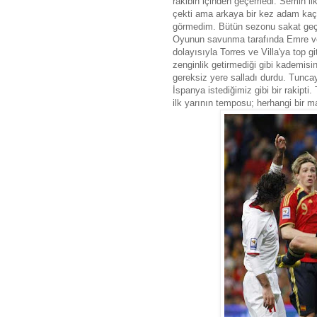
rakibin içinden geçemedi. Semih ilk
çekti ama arkaya bir kez adam kaçır
görmedim. Bütün sezonu sakat geçir
Oyunun savunma tarafında Emre ve A
dolayısıyla Torres ve Villa'ya top g
zenginlik getirmediği gibi kademis
gereksiz yere salladı durdu. Tunca
İspanya istediğimiz gibi bir rakipt
ilk yarının temposu; herhangi bir m