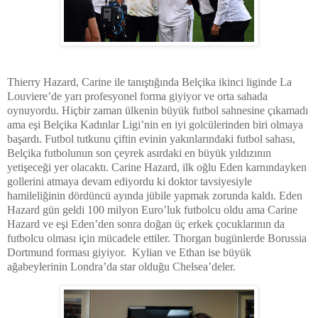
Thierry Hazard, Carine ile tanıştığında Belçika ikinci liginde La
Louviere’de yarı profesyonel forma giyiyor ve orta sahada
oynuyordu. Hiçbir zaman ülkenin büyük futbol sahnesine çıkamadı
ama eşi Belçika Kadınlar Ligi’nin en iyi golcülerinden biri olmaya
başardı. Futbol tutkunu çiftin evinin yakınlarındaki futbol sahası,
Belçika futbolunun son çeyrek asırdaki en büyük yıldızının
yetişeceği yer olacaktı. Carine Hazard, ilk oğlu Eden karnındayken
gollerini atmaya devam ediyordu ki doktor tavsiyesiyle
hamileliğinin dördüncü ayında jübile yapmak zorunda kaldı. Eden
Hazard gün geldi 100 milyon Euro’luk futbolcu oldu ama Carine
Hazard ve eşi Eden’den sonra doğan üç erkek çocuklarının da
futbolcu olması için mücadele ettiler. Thorgan bugünlerde Borussia
Dortmund forması giyiyor.
Kylian ve Ethan ise büyük
ağabeylerinin Londra’da star olduğu Chelsea’deler.