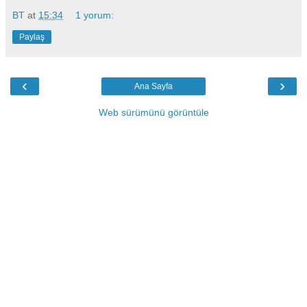
BT
at
15:34
1 yorum:
Paylaş
‹
›
Ana Sayfa
Web sürümünü görüntüle