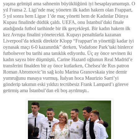
yaşına gelmişti ama sahnenin büyüklüğünü iyi hesaplayamamıştı. O
yıl Fransa 2. Ligi’nde maç yöneten ilk kadın hakem olan Frappart,
5 yıl sonra hem Ligue 1’de maç yönetti hem de Kadınlar Dünya
Kupası finalinde düdük çaldı. UEFA, onu İstanbul’daki finale
atadığında futbol tarihinde bir ilk gerçekleşti. Bir kadın hakem ilk
kez Avrupa finalini yönetecekti. Kupayı penaltılarla kazanan
Liverpool’da teknik direktör Klopp “Frappart’ın yönettiği kadar iyi
oynasak maçı 6-0 kazanırdık” derken, Vodafone Park’taki binlerce
futbolsever bu tarihi ana tanıklık ediyordu. Üç ay önce sevinen iki
kadın sayısı bire düşmüştü, Carine Hazard oğlunun Real Madrid’e
transferini finalden bir ay önce kutlarken, Chelsea’de Rus patron
Roman Abromovic’in sağ kolu Marina Granovskaia yine demir
yumruğunu masaya vurmuş, İtalyan hoca Maurizio Sarri’yi
gönderip takımın eski yıldızı tecrübesiz Frank Lampard’ı göreve
getirmiş ama İstanbul’dan eli boş ayrılmıştı..