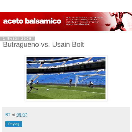
1 Eylül 2009
Butragueno vs. Usain Bolt
BT
at
09:07
Paylaş