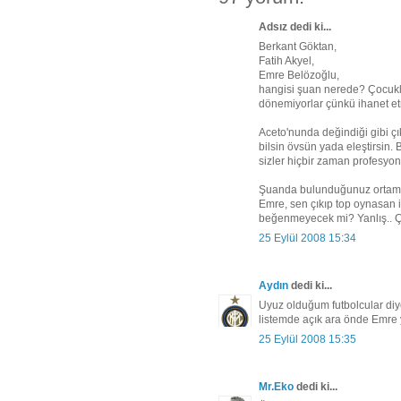
Adsız dedi ki...
Berkant Göktan,
Fatih Akyel,
Emre Belözoğlu,
hangisi şuan nerede? Çocuklu
dönemiyorlar çünkü ihanet et
Aceto'nunda değindiği gibi çı
bilsin övsün yada eleştirsin. 
sizler hiçbir zaman profesyo
Şuanda bulunduğunuz ortamda
Emre, sen çıkıp top oynasan 
beğenmeyecek mi? Yanlış.. Ço
25 Eylül 2008 15:34
Aydın
dedi ki...
Uyuz olduğum futbolcular di
listemde açık ara önde Emre yıl
25 Eylül 2008 15:35
Mr.Eko
dedi ki...