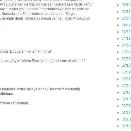
'da oynarken de hep icimde sari lacivert aski vardi, kendi
►
05/18
 Boyle seyler yok. Babam Fenerbahceliydi ben de oyle bir
►
05/11
 Sonucta tum Fenerbahceli taraftarlar bu Blog'un
►
05/04
i duzeyinde degil. Onlara da mesaj vermeli. Cok Pinokyoluk
.
►
04/27
►
04/20
►
04/13
►
04/06
ması ''Doğuştan Fenerli'yim diye''
►
03/30
►
03/23
asaray'lıyım'' diyen Emre'ye bir gönderme olabilir mi?
►
03/16
►
03/09
►
03/02
►
02/24
 inmemiz lazım" hikayelerine? Taraftarın beklediği
►
02/17
utbolunu.
►
02/10
ilyon katiliyorum...
►
02/03
►
01/27
►
01/20
►
01/13