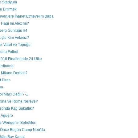
p Stadyum
u Bitirmek
Sevenlere İhanet Etmeyelim Baba
 Hagi mi Alex mi?
berg Günlüğü #4
uçlu Kim Vefasız?
er Vaart ve Topuğu
sonu Futbol
016 Finallerinde 24 Ülke
erdinand
 Milano Derbisi?
 Pires
yo
ol Maçı Değil:7-1
ntina ve Roma Nereye?
ezonda Kaç Sakatlık?
h Aguero
e Wenger'in Bebekleri
l Önce Bugün Camp Nou'da
Güle Bay Kanat