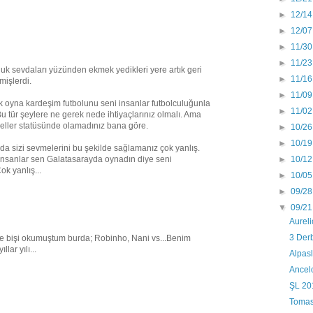
►
12/14
►
12/07
►
11/30
►
11/23
k sevdaları yüzünden ekmek yedikleri yere artık geri
►
11/16
mişlerdi.
►
11/09
k oyna kardeşim futbolunu seni insanlar futbolculuğunla
►
11/02
Bu tür şeylere ne gerek nede ihtiyaçlarınız olmalı. Ama
neller statüsünde olamadınız bana göre.
►
10/26
►
10/19
 sizi sevmelerini bu şekilde sağlamanız çok yanlış.
►
10/12
insanlar sen Galatasarayda oynadın diye seni
k yanlış...
►
10/05
►
09/28
▼
09/21
Aureli
3 Der
ye bişi okumuştum burda; Robinho, Nani vs...Benim
lar yılı...
Alpas
Ancelo
ŞL 20
Tomas