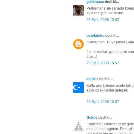
goldenaxe
dedi ki...
Performansı ile sahada kon
ay daha çubuklu tosun.
25 Eylül 2008 15:52
petekdoku
dedi ki...
"Kader beni 13 yaşımda Galata
(sanki mekan genelev ve soru
diye...)
25 Eylül 2008 15:57
aksilaz
dedi ki...
walla onu bılmem aceto tek bi
ayva çiçek yazmı gelecek
...
25 Eylül 2008 15:57
Gökçe
dedi ki...
Emre'nin Fenerbahce'ye gelis
etmememe ragmen. Emre'yi sa
cok yalan birsey soylememis 