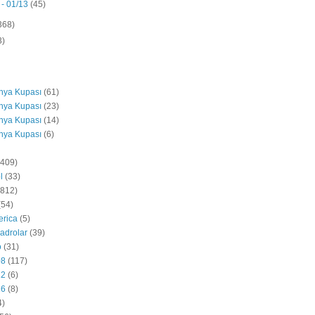
 - 01/13
(45)
368)
3)
nya Kupası
(61)
nya Kupası
(23)
nya Kupası
(14)
nya Kupası
(6)
(409)
l
(33)
5812)
(54)
erica
(5)
adrolar
(39)
o
(31)
08
(117)
12
(6)
16
(8)
4)