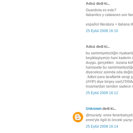
Adsız dedi ki...
Guardiola es esto?
italianitos y catalanes son fa
español literatura > italiana l
25 Eylül 2008 16:10
Adsız dedi ki...
bu samimiyetsizliğin riyakarlı
beşiktaşlıyım)o hani kaderin d
duygu..gerçekten ..kızana kü
hamasete bu samimiyetsizliğe
diyeceksiz aslında oda değild
..futbol para taraftarlık sevg
(AYIP) diye birşey var(UTAN
insanlardan senden sadece 
25 Eylül 2008 16:12
Unknown
dedi ki...
@murarty: emre fenerbahçeli 
emre'yle ilgili bi önceki yazıy
25 Eylül 2008 16:14