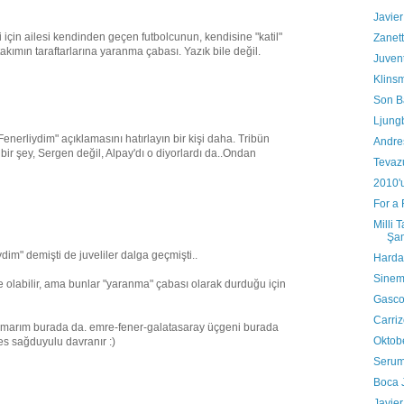
Javier
 için ailesi kendinden geçen futbolcunun, kendisine "katil"
Zanett
 takımın taraftarlarına yaranma çabası. Yazık bile değil.
Juven
Klins
Son B
Ljung
nerliydim" açıklamasını hatırlayın bir kişi daha. Tribün
Andre
bir şey, Sergen değil, Alpay'dı o diyorlardı da..Ondan
Tevaz
2010'
For a
Milli 
Şa
dim" demişti de juveliler dalga geçmişti..
Harda
Sinem
 olabilir, ama bunlar "yaranma" çabası olarak durduğu için
Gasc
Carri
marım burada da. emre-fener-galatasaray üçgeni burada
Oktobe
es sağduyulu davranır :)
Serum
Boca J
Javier