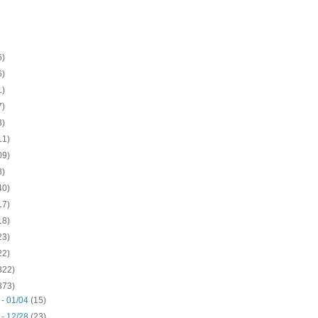
6)
6)
1)
7)
3)
11)
09)
3)
40)
17)
18)
23)
22)
322)
873)
 - 01/04
(15)
 - 12/28
(23)