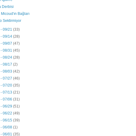
a Derbisi
 Micoud'ın Bağları
o Sektirmiyor
 - 09/21
(33)
 - 09/14
(28)
 - 09/07
(47)
 - 08/31
(45)
 - 08/24
(28)
 - 08/17
(2)
 - 08/03
(42)
 - 07/27
(46)
 - 07/20
(35)
 - 07/13
(21)
 - 07/06
(31)
 - 06/29
(51)
 - 06/22
(49)
 - 06/15
(39)
 - 06/08
(1)
 - 06/01
(35)