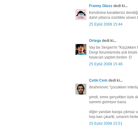
Franny Glass
dedi ki...
Kendisine karaktersiz dendiği
dahil yıllarca özellikle söven
25 Eylül 2008 15:44
Ortega
dedi ki...
Vay be Sergen'in "Küçükken Fe
Dergi forumlarında yok böyle 
heyecan yaptım birden :D
25 Eylül 2008 15:46
Çetin Cem
dedi ki...
ibrahimovic "çocukken interliy
şimdi, emre gerçekten öyle de
samimi gelmiyor bana.
diğer yandan kavga çıkmaz u
hep kan çıkarttı, umarım herk
25 Eylül 2008 15:51