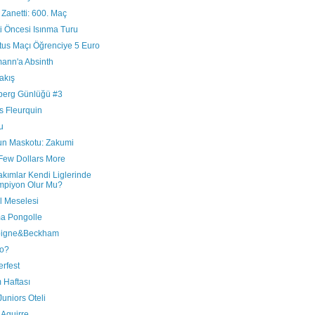
 Zanetti: 600. Maç
i Öncesi Isınma Turu
tus Maçı Öğrenciye 5 Euro
mann'a Absinth
akış
berg Günlüğü #3
s Fleurquin
u
un Maskotu: Zakumi
 Few Dollars More
Takımlar Kendi Liglerinde
mpiyon Olur Mu?
l Meselesi
a Pongolle
oigne&Beckham
zo?
rfest
 Haftası
uniors Oteli
 Aguirre