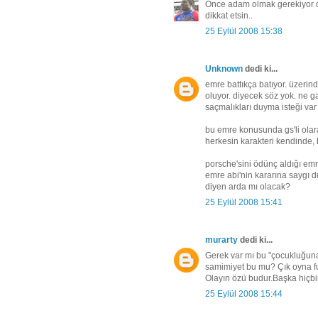
Önce adam olmak gerekiyor da
dikkat etsin..
25 Eylül 2008 15:38
Unknown
dedi ki...
emre battıkça batıyor. üzerin
oluyor. diyecek söz yok. ne ga
saçmalıkları duyma isteği var
bu emre konusunda gs'li olar
herkesin karakteri kendinde,
porsche'sini ödünç aldığı emr
emre abi'nin kararına saygı
diyen arda mı olacak?
25 Eylül 2008 15:41
murarty
dedi ki...
Gerek var mı bu "çocukluğuna
samimiyet bu mu? Çık oyna f
Olayın özü budur.Başka hiçbi
25 Eylül 2008 15:44