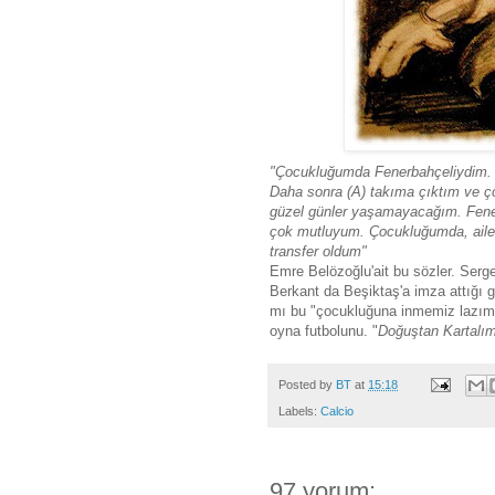
"Çocukluğumda Fenerbahçeliydim. K
Daha sonra (A) takıma çıktım ve ç
güzel günler yaşamayacağım. Fener
çok mutluyum. Çocukluğumda, aile
transfer oldum"
Emre Belözoğlu'ait bu sözler. Ser
Berkant da Beşiktaş'a imza attığı 
mı bu "çocukluğuna inmemiz lazım"
oyna futbolunu. "
Doğuştan Kartalı
Posted by
BT
at
15:18
Labels:
Calcio
97 yorum: