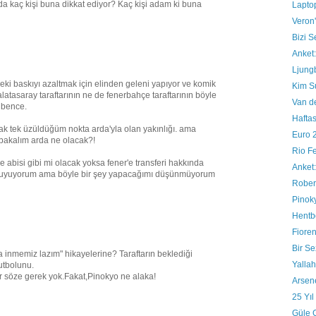
 kaç kişi buna dikkat ediyor? Kaç kişi adam ki buna
Lapto
Veron'
Bizi 
Anket:
Ljung
deki baskıyı azaltmak için elinden geleni yapıyor ve komik
Kim S
latasaray taraftarının ne de fenerbahçe taraftarının böyle
Van d
 bence.
Hafta
ak tek üzüldüğüm nokta arda'yla olan yakınlığı. ama
Euro 2
 bakalım arda ne olacak?!
Rio F
e abisi gibi mi olacak yoksa fener'e transferi hakkında
Anket:
 duyuyorum ama böyle bir şey yapacağımı düşünmüyorum
Robert
Pinok
Hentb
Fiore
Bir S
 inmemiz lazım" hikayelerine? Taraftarın beklediği
Yalla
utbolunu.
r söze gerek yok.Fakat,Pinokyo ne alaka!
Arsen
25 Yı
Güle 