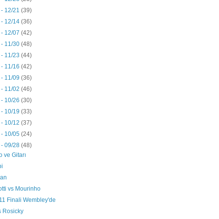
 - 12/21
(39)
 - 12/14
(36)
 - 12/07
(42)
 - 11/30
(48)
 - 11/23
(44)
 - 11/16
(42)
 - 11/09
(36)
 - 11/02
(46)
 - 10/26
(30)
 - 10/19
(33)
 - 10/12
(37)
 - 10/05
(24)
 - 09/28
(48)
o ve Gitarı
bi
lan
tti vs Mourinho
11 Finali Wembley'de
 Rosicky