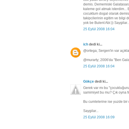
demis. Dememiski Galatasaray
kaleme gol atmak isterdim...
cocuktum dogal olarak demis.
takipcilerinin egitim ve bilg
yok be Bulent Abi:)) Saygilar..
25 Eylül 2008 16:04
ich
dedi ki...
@ortega; Sergen'in var açıkla
@murarty; 2006'da ''Ben Galat
25 Eylül 2008 16:04
Gökçe
dedi ki...
Gerek var mı bu "çocukluğuna
samimiyet bu mu? Çık oyna f
Bu cumlelerine ise yuzde bir m
Saygilar...
25 Eylül 2008 16:09