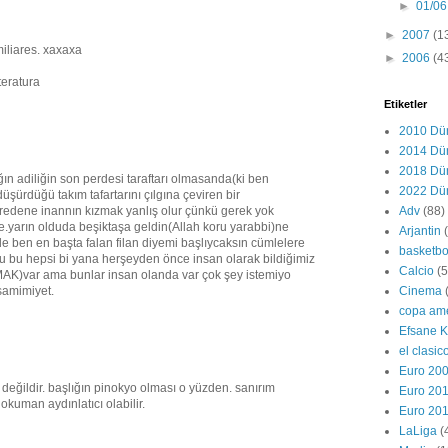
►
01/06
►
2007
(1
miliares. xaxaxa
►
2006
(4
iteratura
Etiketler
2010 Dü
2014 Dü
2018 Dü
ğın adiliğin son perdesi taraftarı olmasanda(ki ben
2022 Dü
üşürdüğü takım tafartarını çılgına çeviren bir
Adv
(88)
fredene inannın kızmak yanlış olur çünkü gerek yok
.yarın olduda beşiktaşa geldin(Allah koru yarabbi)ne
Arjantin
e ben en başta falan filan diyemi başlıycaksın cümlelere
basketbo
i şu bu hepsi bi yana herşeyden önce insan olarak bildiğimiz
Calcio
(
MAK)var ama bunlar insan olanda var çok şey istemiyo
Cinema
samimiyet.
copa am
Efsane K
el clasic
Euro 20
değildir. başlığın pinokyo olması o yüzden. sanırım
Euro 20
ı okuman aydınlatıcı olabilir.
Euro 20
LaLiga
(