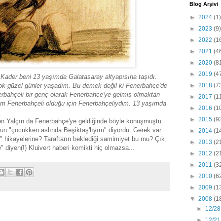
Blog Arşivi
►
2024
(1)
►
2023
(9)
►
2022
(1
►
2021
(4
►
2020
(8
►
2019
(4
ader beni 13 yaşımda Galatasaray altyapısına taşıdı.
ok güzel günler yaşadım. Bu demek değil ki Fenerbahçe'de
►
2018
(7
bahçeli bir genç olarak Fenerbahçe'ye gelmiş olmaktan
►
2017
(1
m Fenerbahçeli olduğu için Fenerbahçeliydim. 13 yaşımda
►
2016
(1
►
2015
(9
gen Yalçın da Fenerbahçe'ye geldiğinde böyle konuşmuştu.
gün "çocukken aslında Beşiktaş'lıyım" diyordu. Gerek var
►
2014
(1
 hikayelerine? Taraftarın beklediği samimiyet bu mu? Çık
►
2013
(2
m
" diyen(!) Kluivert haberi komikti hiç olmazsa...
►
2012
(2
►
2011
(3
►
2010
(6
►
2009
(1
▼
2008
(1
►
12/28
►
12/21