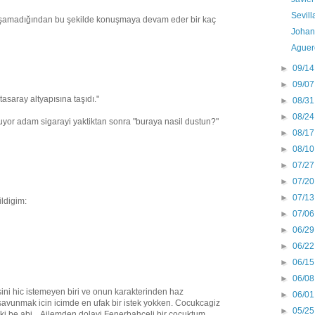
Sevill
uşamadığından bu şekilde konuşmaya devam eder bir kaç
Johan
Aguer
►
09/14
►
09/07
saray altyapısına taşıdı."
►
08/31
►
08/24
yor adam sigarayi yaktiktan sonra "buraya nasil dustun?"
►
08/17
►
08/10
►
07/27
►
07/20
►
07/13
ldigim:
►
07/06
►
06/29
►
06/22
►
06/15
►
06/08
ini hic istemeyen biri ve onun karakterinden haz
►
06/01
vunmak icin icimde en ufak bir istek yokken. Cocukcagiz
►
05/25
ki be abi... Ailemden dolayi Fenerbahceli bir cocuktum