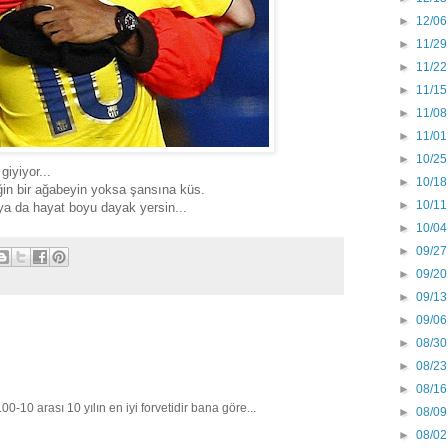
►
12/06
►
11/29
►
11/22
►
11/15
►
11/08
►
11/01
►
10/25
iyiyor...
►
10/18
ğin bir ağabeyin yoksa şansına küs.
►
10/11
ya da hayat boyu dayak yersin...
►
10/04
►
09/27
►
09/20
►
09/13
►
09/06
►
08/30
►
08/23
►
08/16
0-10 arası 10 yılın en iyi forvetidir bana göre...
►
08/09
►
08/02