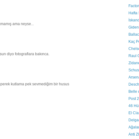
Factor
Hafta
İskan
ıkmamış ama neyse...
Giden
Balla
Kaç P
Chels
un diyo fotograflara bakınca.
Raul G
Zidan
Schus
Arsena
öperek kutlama pek sevmediğim bir husus
Desch
Belle 
Post 2
46 Hü
El Cla
Delgad
Ağala
Anti Z