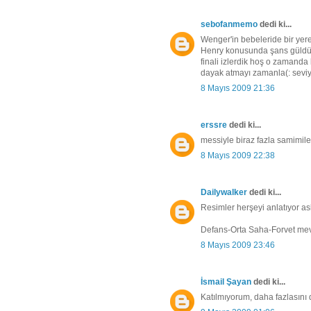
sebofanmemo
dedi ki...
Wenger'in bebeleride bir yere
Henry konusunda şans güldü .(
finali izlerdik hoş o zamanda
dayak atmayı zamanla(: seviy
8 Mayıs 2009 21:36
erssre
dedi ki...
messiyle biraz fazla samimiler
8 Mayıs 2009 22:38
Dailywalker
dedi ki...
Resimler herşeyi anlatıyor as
Defans-Orta Saha-Forvet mevki
8 Mayıs 2009 23:46
İsmail Şayan
dedi ki...
Katılmıyorum, daha fazlasını