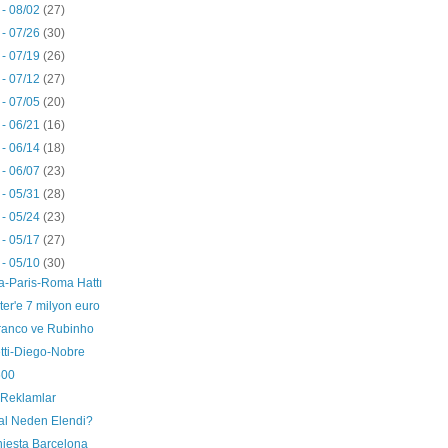
 - 08/02
(27)
 - 07/26
(30)
 - 07/19
(26)
 - 07/12
(27)
 - 07/05
(20)
 - 06/21
(16)
 - 06/14
(18)
 - 06/07
(23)
 - 05/31
(28)
 - 05/24
(23)
 - 05/17
(27)
 - 05/10
(30)
a-Paris-Roma Hattı
er'e 7 milyon euro
ranco ve Rubinho
tti-Diego-Nobre
600
 Reklamlar
al Neden Elendi?
niesta Barcelona