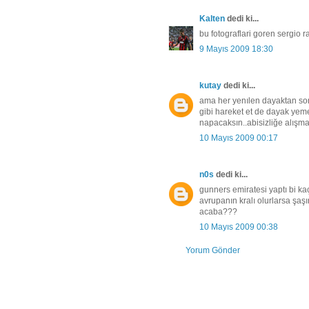
Kalten
dedi ki...
bu fotograflari goren sergio 
9 Mayıs 2009 18:30
kutay
dedi ki...
ama her yenılen dayaktan sonr
gibi hareket et de dayak ye
napacaksın..abisizliğe alışma
10 Mayıs 2009 00:17
n0s
dedi ki...
gunners emiratesi yaptı bi ka
avrupanın kralı olurlarsa şa
acaba???
10 Mayıs 2009 00:38
Yorum Gönder