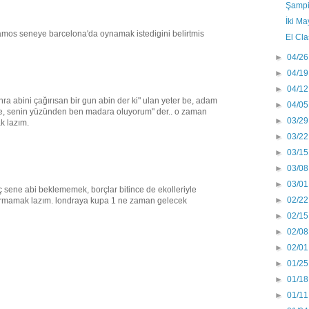
Şampi
İki Ma
ramos seneye barcelona'da oynamak istedigini belirtmis
El Cla
►
04/26
►
04/19
►
04/12
a abini çağırısan bir gun abin der ki" ulan yeter be, adam
►
04/05
me, senin yüzünden ben madara oluyorum" der.. o zaman
►
03/29
k lazım.
►
03/22
►
03/15
►
03/08
►
03/01
ç sene abi beklememek, borçlar bitince de ekolleriyle
►
02/22
şırmamak lazım. londraya kupa 1 ne zaman gelecek
►
02/15
►
02/08
►
02/01
►
01/25
►
01/18
►
01/11