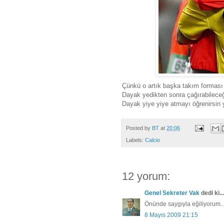
Çünkü o artık başka takım forması g
Dayak yedikten sonra çağırabilece
Dayak yiye yiye atmayı öğrenirsin 
Posted by
BT
at
20:06
Labels:
Calcio
12 yorum:
Genel Sekreter Vak
dedi ki...
Önünde saygıyla eğiliyorum...0
8 Mayıs 2009 21:15