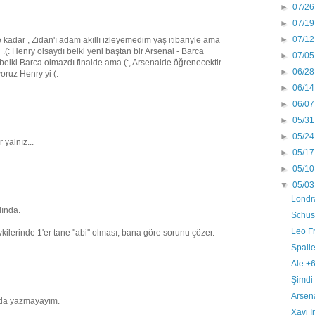
►
07/26
►
07/19
►
07/12
 kadar , Zidan'ı adam akıllı izleyemedim yaş itibariyle ama
: Henry olsaydı belki yeni baştan bir Arsenal - Barca
►
07/05
 belki Barca olmazdı finalde ama (:, Arsenalde öğrenecektir
►
06/28
oruz Henry yi (:
►
06/14
►
06/07
►
05/31
►
05/24
 yalnız...
►
05/17
►
05/10
▼
05/03
Londr
lında.
Schust
Leo F
lerinde 1'er tane ''abi'' olması, bana göre sorunu çözer.
Spalle
Ale +
Şimdi
Arsen
 da yazmayayım.
Xavi I