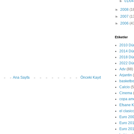
►
01/04
►
2008
(1
►
2007
(1
►
2006
(4
Etiketler
2010 Dü
2014 Dü
2018 Dü
2022 Dü
Adv
(88)
Arjantin
Ana Sayfa
Önceki Kayıt
basketbo
Calcio
(
Cinema
copa am
Efsane K
el clasic
Euro 20
Euro 20
Euro 20