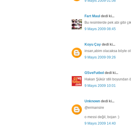
9 Mayıs 2009 01:06
Fart Maul
dedi ki...
Bu resimlerde pek abi gibi ç
9 Mayıs 2009 08:45
Koyu Çay
dedi ki...
insan,abim olacaksa böyle ols
9 Mayıs 2009 09:26
GSveFutbol
dedi ki...
Hakan Şükür stili boyundan 
9 Mayıs 2009 10:01
Unknown
dedi ki...
@ermansire
o messi değil, bojan :)
9 Mayıs 2009 14:40