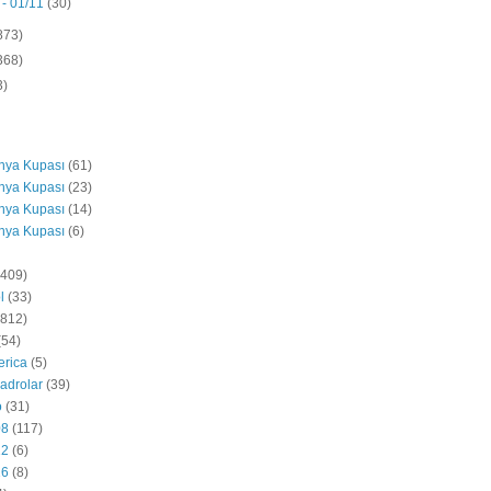
 - 01/11
(30)
873)
368)
3)
nya Kupası
(61)
nya Kupası
(23)
nya Kupası
(14)
nya Kupası
(6)
(409)
l
(33)
5812)
(54)
erica
(5)
adrolar
(39)
o
(31)
08
(117)
12
(6)
16
(8)