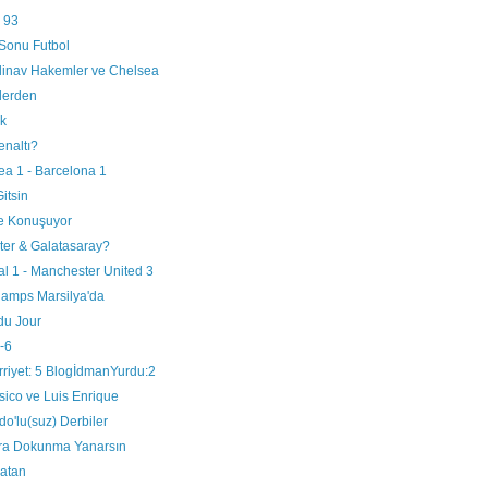
 93
 Sonu Futbol
dinav Hakemler ve Chelsea
lerden
ck
enaltı?
ea 1 - Barcelona 1
itsin
e Konuşuyor
ter & Galatasaray?
l 1 - Manchester United 3
amps Marsilya'da
du Jour
-6
rriyet: 5 BlogİdmanYurdu:2
sico ve Luis Enrique
o'lu(suz) Derbiler
ra Dokunma Yanarsın
latan